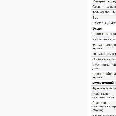
Материал корп
Степень защит
Количество SIM
Вес
Размеры (ШxВx
Экран
Диагональ экра
Разрешение эк
Формат разреш
экрана
Тип матрицы эк
Особенности э
Число пикселей
дюйм
Частота обнов
экрана
Мультимедийн
Функции камер
Количество
основных каме
Разрешение
основной каме
(точно)
Характеристик