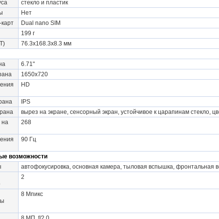
уса
стекло и пластик
ы
Нет
-карт
Dual nano SIM
199 г
Т)
76.3x168.3x8.3 мм
на
6.71"
рана
1650x720
ения
HD
рана
IPS
крана
вырез на экране, сенсорный экран, устойчивое к царапинам стекло, ц
 на
268
ления
90 Гц
ые возможности
ы
автофокусировка, основная камера, тыловая вспышка, фронтальная 
2
р
8 Мпикс
ры
и
8 МП, f/2.0