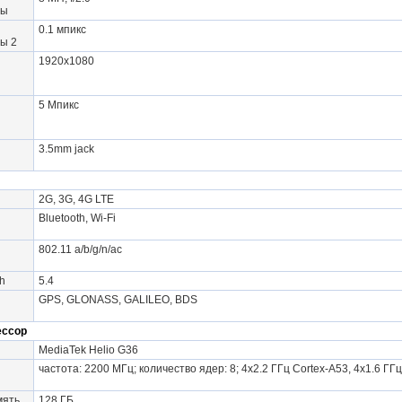
ры
и
0.1 мпикс
ы 2
1920x1080
5 Мпикс
3.5mm jack
2G, 3G, 4G LTE
Bluetooth, Wi-Fi
802.11 a/b/g/n/ac
h
5.4
GPS, GLONASS, GALILEO, BDS
ессор
MediaTek Helio G36
и
частота: 2200 МГц; количество ядер: 8; 4x2.2 ГГц Cortex-A53, 4x1.6 
мять
128 ГБ