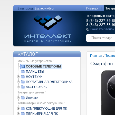
|
Ваш город:
Екатеринбург
Главная
Товар
Телефоны в Екате
8 (343) 227-89-8
8 (343) 227-88-9
Заказать звонок
КАТАЛОГ
Главная
/
Товар
Мобильные устройства /
Смартфон X
СОТОВЫЕ ТЕЛЕФОНЫ
ПЛАНШЕТЫ
НОУТБУКИ
ПОРТАТИВНАЯ ЭЛЕКТРОНИКА
АКСЕССУАРЫ
Товары для детей /
Игрушки
Компьютеры и комплектующие /
КОМПЛЕКТУЮЩИЕ ДЛЯ ПК
ПЕРИФЕРИЯ ДЛЯ ПК