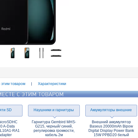
с этим товаром
Характеристики
МЕСТЕ С ЭТИМ ТОВАРОМ
яти SD
Наушники и гарнитуры
Аккумуляторы внешние
microSDHC
Гарнитура Gembird MHS-
Внешний аккумулятор
0 A-Data
G215, черный/ синий,
Baseus 20000mAh Bipow
L10A1-RA1
регулировка громкости,
Digital Display Power Bank
adapter
кабель 2м
15W PPBD20 белый