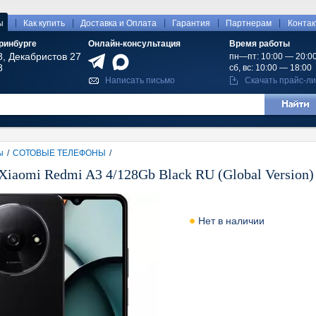
|
|
|
|
|
ы
Как купить
Доставка и Оплата
Гарантия
Партнерам
Конта
ринбурге
Онлайн-консультация
Время работы
8, Декабристов 27
пн—пт: 10:00 — 20:0
8
сб, вс: 10:00 — 18:00
Написать письмо
Скачать прайс-ли
ы
/
СОТОВЫЕ ТЕЛЕФОНЫ
/
iaomi Redmi A3 4/128Gb Black RU (Global Version)
Нет в наличии