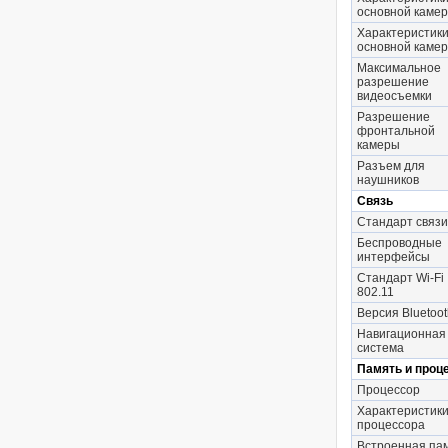
основной каме
Характеристик
основной камер
Максимальное
разрешение
видеосъемки
Разрешение
фронтальной
камеры
Разъем для
наушников
Связь
Стандарт связи
Беспроводные
интерфейсы
Стандарт Wi-Fi
802.11
Версия Bluetoot
Навигационная
система
Память и проц
Процессор
Характеристик
процессора
Встроенная па