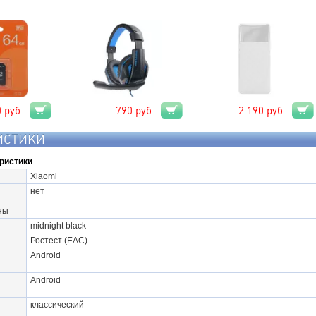
0
руб.
790
руб.
2 190
руб.
ИСТИКИ
ристики
Xiaomi
нет
ны
midnight black
Ростест (EAC)
Android
Android
классический