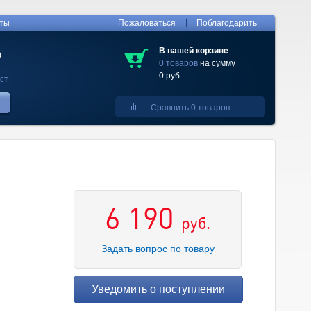
|
кты
Пожаловаться
Поблагодарить
В вашей корзине
0
0 товаров
на сумму
0 руб.
ст
Сравнить 0 товаров
6 190
руб.
Задать вопрос по товару
Уведомить о поступлении