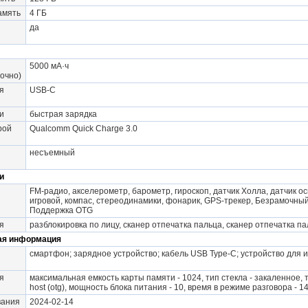
амять
4 ГБ
да
5000 мА·ч
точно)
я
USB-C
и
быстрая зарядка
рой
Qualcomm Quick Charge 3.0
несъемный
и
FM-радио, акселерометр, барометр, гироскоп, датчик Холла, датчик о
игровой, компас, стереодинамики, фонарик, GPS-трекер, Безрамочный
Поддержка OTG
я
разблокировка по лицу, сканер отпечатка пальца, сканер отпечатка па
ая информация
смартфон; зарядное устройство; кабель USB Type-C; устройство для 
я
максимальная емкость карты памяти - 1024, тип стекла - закаленное, ти
host (otg), мощность блока питания - 10, время в режиме разговора - 14
вания
2024-02-14